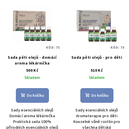
V
o
ý
d
p
u
i
k
s
t
p
ů
KÓD:
75
KÓD:
78
r
o
Sada pěti olejů - domácí
Sada pěti olejů - pro děti
aroma lékárnička
d
500 Kč
510 Kč
u
Skladem
Skladem
k
t
Do košíku
Do košíku
ů
Sady esenciálních olejů
Sady esenciálních olejů
Domácí aroma lékárnička
Aromaterapie pro děti
Praktická sada 100%
Kouzelné vůně rostlin pro
přírodních esenciálních olejů
všechna dětská