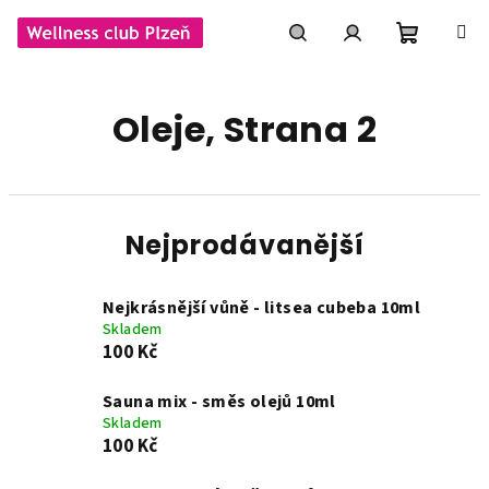
Přejít
na
obsah
Nákupní
Hledat
Přihlášení
Oleje
, Strana 2
košík
Nejprodávanější
Nejkrásnější vůně - litsea cubeba 10ml
Skladem
100 Kč
Sauna mix - směs olejů 10ml
Skladem
100 Kč