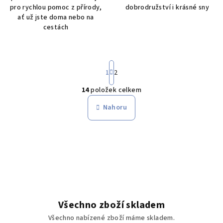
pro rychlou pomoc z přírody,
dobrodružství i krásné sny
ať už jste doma nebo na
cestách
S
t
1
2
r
14
položek celkem
á
O
n
v
Nahoru
k
l
o
á
v
á
d
n
a
í
c
í
p
r
Všechno zboží skladem
v
Všechno nabízené zboží máme skladem.
k