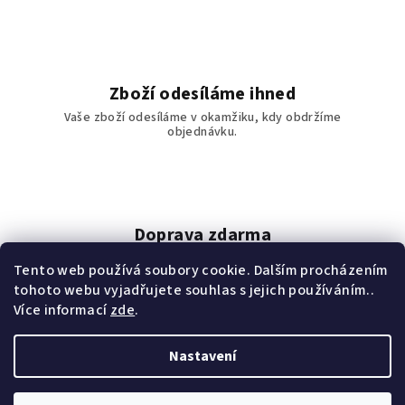
y
v
ý
p
Zboží odesíláme ihned
i
Vaše zboží odesíláme v okamžiku, kdy obdržíme
s
objednávku.
u
Doprava zdarma
Doprava zdarma od 1111 Kč.
Tento web používá soubory cookie. Dalším procházením
tohoto webu vyjadřujete souhlas s jejich používáním..
Z
Více informací
zde
.
á
www.wellnessclubplzen.cz
www.bonein.eu
Nastavení
p
a
Copyright 2026
E-shop Wellness club Plzeň
. Všechna práva
vyhrazena.