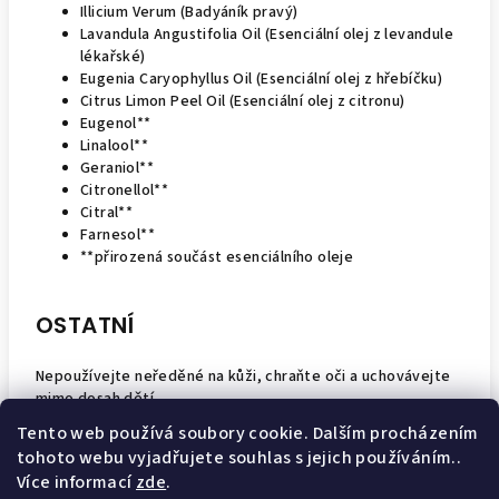
Illicium Verum (Badyáník pravý)
Lavandula Angustifolia Oil (Esenciální olej z levandule
lékařské)
Eugenia Caryophyllus Oil (Esenciální olej z hřebíčku)
Citrus Limon Peel Oil (Esenciální olej z citronu)
Eugenol**
Linalool**
Geraniol**
Citronellol**
Citral**
Farnesol**
**přirozená součást esenciálního oleje
OSTATNÍ
Nepoužívejte neředěné na kůži, chraňte oči a uchovávejte
mimo dosah dětí.
Tento web používá soubory cookie. Dalším procházením
tohoto webu vyjadřujete souhlas s jejich používáním..
Z
Více informací
zde
.