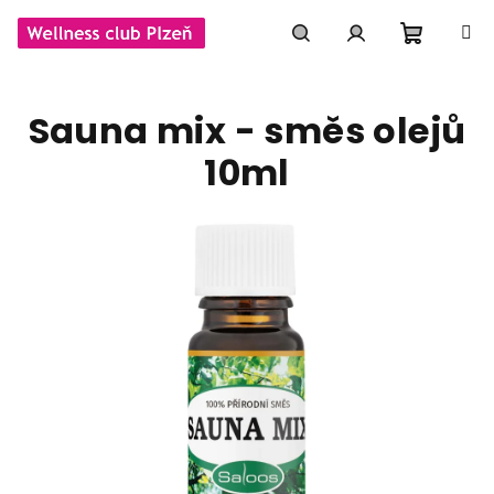
Přejít
na
obsah
Nákupní
Hledat
Přihlášení
Sauna mix - směs olejů
košík
10ml