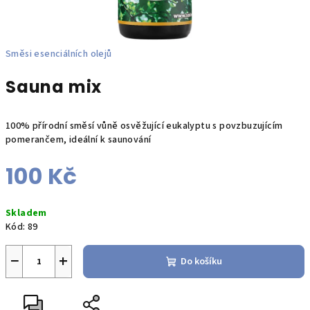
Směsi esenciálních olejů
Sauna mix
100% přírodní směsí vůně osvěžující eukalyptu s povzbuzujícím
pomerančem, ideální k saunování
100 Kč
Měrná
Skladem
cena:
Kód:
89
−
+
Do košíku