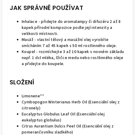
JAK SPRÁVNĚ POUŽÍVAT
Inhalace - přidejte do aromalampy či difuzéru 2 až 8
kapek přírodní kompozice podle její intenzity a
velikosti místnosti.
Masáž - vlastní tělový a masážní olej vyrobíte
smícháním 7 až 45 kapek s 50 ml rostlinného oleje.
Koupel - rozmíchejte 3 až 10 kapek v nosném základu
např. 1 dcl mléka, lžičce medu nebo rostlinného oleje
a přidejte do koupele.
SLOŽENÍ
Limonene**
Cymbopogon Winterianus Herb Oil (Esenciální olej z
citronely)
Eucalyptus Globulus Leaf Oil (Esenciální olej
eukalyptus globulus)
Citrus Aurantium Dulcis Peel Oil (Esenciální olej z
pomerančovníku sladkého)