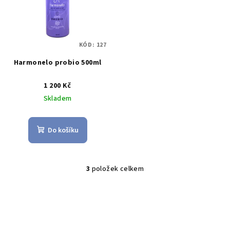
KÓD:
127
Harmonelo probio 500ml
1 200 Kč
Skladem
Do košíku
3
položek celkem
O
v
l
á
d