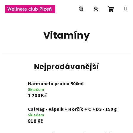
Přejít
na
obsah
Nákupní
Hledat
Přihlášení
Vitamíny
košík
Nejprodávanější
Harmonelo probio 500ml
Skladem
1 200 Kč
CalMag - Vápnik + Horčík + C + D3 - 150 g
Skladem
810 Kč