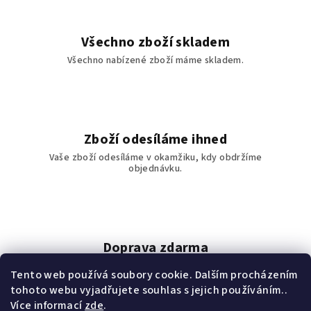
a
c
í
Všechno zboží skladem
p
Všechno nabízené zboží máme skladem.
r
v
k
y
v
Zboží odesíláme ihned
ý
Vaše zboží odesíláme v okamžiku, kdy obdržíme
p
objednávku.
i
s
u
Doprava zdarma
Doprava zdarma od 1111 Kč.
Tento web používá soubory cookie. Dalším procházením
tohoto webu vyjadřujete souhlas s jejich používáním..
Z
Více informací
zde
.