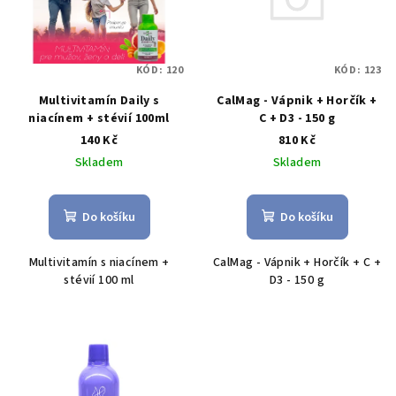
i
k
s
t
p
ů
KÓD:
123
KÓD:
120
r
o
CalMag - Vápnik + Horčík +
Multivitamín Daily s
C + D3 - 150 g
niacínem + stévií 100ml
d
810 Kč
140 Kč
u
Skladem
Skladem
k
t
Do košíku
Do košíku
ů
CalMag - Vápnik + Horčík + C +
Multivitamín s niacínem +
D3 - 150 g
stévií 100 ml