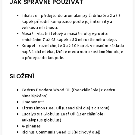
JAK SPRÁVNĚ POUŽÍVAT
Inhalace - přidejte do aromalampy či difuzéru 2 až 8
kapek přírodní kompozice podle její intenzity a
velikosti místnosti.
Masáž - vlastní tělový a masážní olej vyrobíte
smícháním 7 až 45 kapek s 50 ml rostlinného oleje.
Koupel - rozmíchejte 3 až 10 kapek v nosném základu
např. 1 dcl mléka, lžičce medu nebo rostlinného oleje
a přidejte do koupele.
SLOŽENÍ
Cedrus Deodara Wood Oil (Esenciální olej z cedru
himalájského)
Limonene**
Citrus Limon Peel Oil (Esenciální olej z citronu)
Eucalyptus Globulus Leaf Oil (Esenciální olej
eukalyptus globulus)
A-pinenes
Ricinus Communis Seed Oil (Ricinový olej)