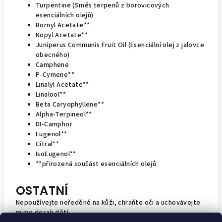
Turpentine (Směs terpenů z borovicových
esenciálních olejů)
Bornyl Acetate**
Nopyl Acetate**
Juniperus Communis Fruit Oil (Esenciální olej z jalovce
obecného)
Camphene
P-Cymene**
Linalyl Acetate**
Linalool**
Beta Caryophyllene**
Alpha-Terpineol**
DI-Camphor
Eugenol**
Citral**
IsoEugenol**
**přirozená součást esenciálních olejů
OSTATNÍ
Nepoužívejte neředěné na kůži, chraňte oči a uchovávejte
mimo dosah dětí.