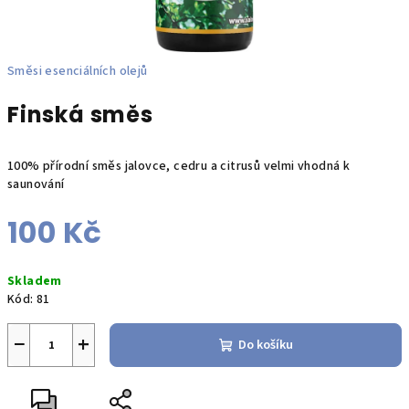
Směsi esenciálních olejů
Finská směs
100% přírodní směs jalovce, cedru a citrusů velmi vhodná k
saunování
100 Kč
Měrná
Skladem
cena:
Kód:
81
−
+
Do košíku