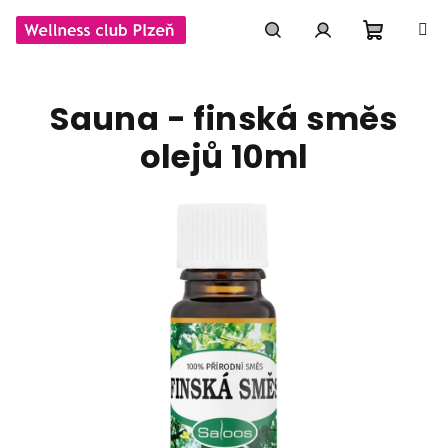
Přejít
na
obsah
Nákupní
Hledat
Přihlášení
Sauna - finská směs
košík
olejů 10ml