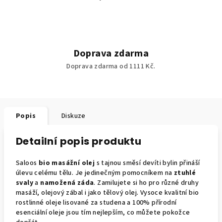
Doprava zdarma
Doprava zdarma od 1111 Kč.
Popis
Diskuze
Detailní popis produktu
Saloos
bio masážní olej
s tajnou směsí devíti bylin přináší
úlevu celému tělu. Je jedinečným pomocníkem na
ztuhlé
svaly
a
namožená záda
. Zamilujete si ho pro různé druhy
masáží, olejový zábal i jako tělový olej. Vysoce kvalitní bio
rostlinné oleje lisované za studena a 100% přírodní
esenciální oleje jsou tím nejlepším, co můžete pokožce