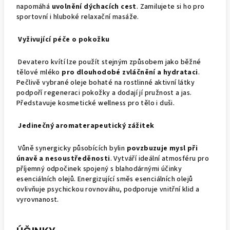
napomáhá
uvolnění dýchacích cest
. Zamilujete si ho pro
sportovní i hluboké relaxační masáže.
Vyživující péče o pokožku
Devatero kvítí lze použít stejným způsobem jako běžné
tělové mléko
pro dlouhodobé zvláčnění a hydrataci
.
Pečlivě vybrané oleje bohaté na rostlinné aktivní látky
podpoří regeneraci pokožky a dodají jí pružnost a jas.
Představuje kosmetické wellness pro tělo i duši.
Jedinečný aromaterapeutický zážitek
Vůně synergicky působících bylin
povzbuzuje mysl při
únavě a nesoustředěnosti
. Vytváří ideální atmosféru pro
příjemný odpočinek spojený s blahodárnými účinky
esenciálních olejů. Energizující směs esenciálních olejů
ovlivňuje psychickou rovnováhu, podporuje vnitřní klid a
vyrovnanost.