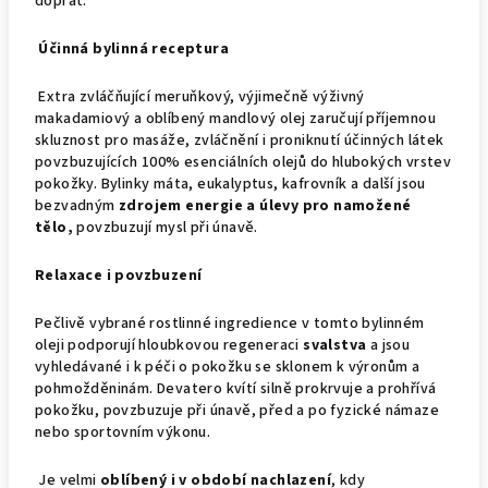
dopřát.
Účinná bylinná receptura
Extra zvláčňující meruňkový, výjimečně výživný
makadamiový a oblíbený mandlový olej zaručují příjemnou
skluznost pro masáže, zvláčnění i proniknutí účinných látek
povzbuzujících 100% esenciálních olejů do hlubokých vrstev
pokožky. Bylinky máta, eukalyptus, kafrovník a další jsou
bezvadným
zdrojem energie a úlevy pro namožené
tělo,
povzbuzují mysl při únavě.
Relaxace i povzbuzení
Pečlivě vybrané rostlinné ingredience v tomto bylinném
oleji podporují hloubkovou regeneraci
svalstva
a jsou
vyhledávané i k péči o pokožku se sklonem k výronům a
pohmožděninám. Devatero kvítí silně prokrvuje a prohřívá
pokožku, povzbuzuje při únavě, před a po fyzické námaze
nebo sportovním výkonu.
Je velmi
oblíbený i v období nachlazení
, kdy