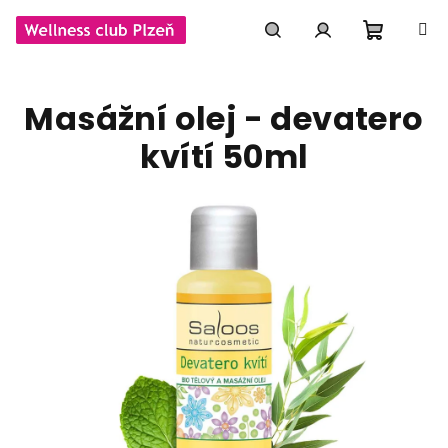
Přejít
na
obsah
Nákupní
Hledat
Přihlášení
Masážní olej - devatero
košík
kvítí 50ml