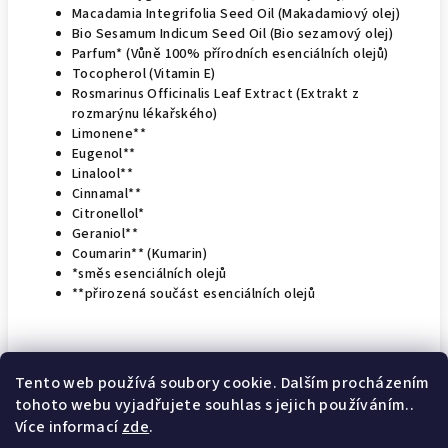
Macadamia Integrifolia Seed Oil (Makadamiový olej)
Bio Sesamum Indicum Seed Oil (Bio sezamový olej)
Parfum* (Vůně 100% přírodních esenciálních olejů)
Tocopherol (Vitamin E)
Rosmarinus Officinalis Leaf Extract (Extrakt z
rozmarýnu lékařského)
Limonene**
Eugenol**
Linalool**
Cinnamal**
Citronellol*
Geraniol**
Coumarin** (Kumarin)
*směs esenciálních olejů
**přirozená součást esenciálních olejů
Tento web používá soubory cookie. Dalším procházením
tohoto webu vyjadřujete souhlas s jejich používáním..
Z
Více informací
zde
.