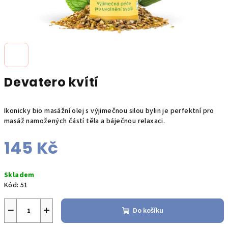
Devatero kvítí
Ikonicky bio masážní olej s výjimečnou silou bylin je perfektní pro
masáž namožených částí těla a báječnou relaxaci.
145 Kč
Měrná
Skladem
cena:
Kód:
51
−
+
Do košíku