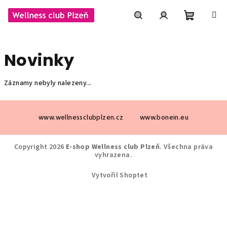
Přejít
na
obsah
Nákupní
Hledat
Přihlášení
Novinky
košík
Záznamy nebyly nalezeny...
Z
á
www.wellnessclubplzen.cz
www.bonein.eu
p
a
Copyright 2026
E-shop Wellness club Plzeň
. Všechna práva
vyhrazena.
t
í
Vytvořil Shoptet